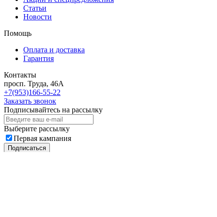
Статьи
Новости
Помощь
Оплата и доставка
Гарантия
Контакты
просп. Труда, 46А
+7(953)166-55-22
Заказать звонок
Подписывайтесь на рассылку
Выберите рассылку
Первая кампания
Подписаться
2018 - 2026 © «Автоклипса.ру - интернет-магазин
автокрепежа»
Политика конфиденциальности
Этот сайт собирает cookie-файлы, данные об IP-адресе и
местоположении пользователей. Дальнейшее использование
сайта означает ваше согласие на обработку таких данных.
Не нашли нужный товар?