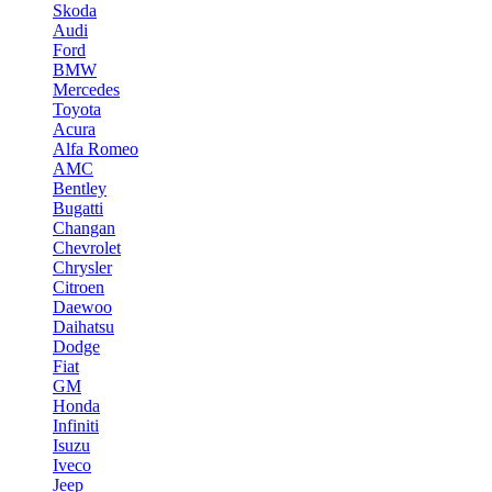
Skoda
Audi
Ford
BMW
Mercedes
Toyota
Acura
Alfa Romeo
AMC
Bentley
Bugatti
Changan
Chevrolet
Chrysler
Citroen
Daewoo
Daihatsu
Dodge
Fiat
GM
Honda
Infiniti
Isuzu
Iveco
Jeep