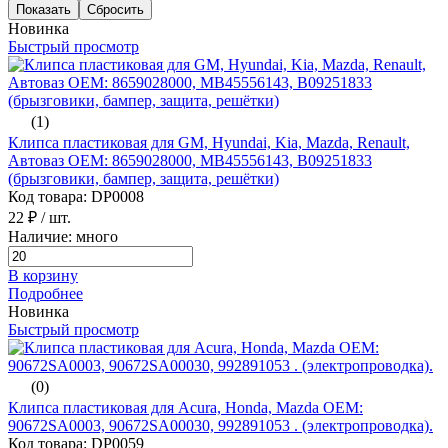
Новинка
Быстрый просмотр
(1)
Клипса пластиковая для GM, Hyundai, Kia, Mazda, Renault,
Автоваз ОЕМ: 8659028000, MB45556143, B09251833
(брызговики, бампер, защита, решётки)
Код товара: DP0008
22 ₽
/ шт.
Наличие: много
В корзину
Подробнее
Новинка
Быстрый просмотр
(0)
Клипса пластиковая для Acura, Honda, Mazda ОЕМ:
90672SA0003, 90672SA00030, 992891053 . (электропроводка).
Код товара: DP0059