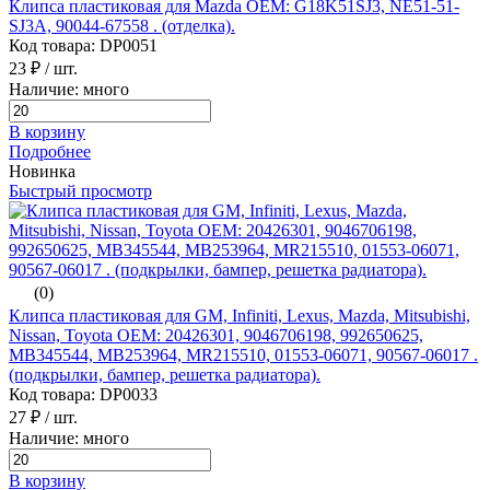
Клипса пластиковая для Mazda ОЕМ: G18K51SJ3, NE51-51-
SJ3A, 90044-67558 . (отделка).
Код товара: DP0051
23 ₽
/ шт.
Наличие: много
В корзину
Подробнее
Новинка
Быстрый просмотр
(0)
Клипса пластиковая для GM, Infiniti, Lexus, Mazda, Mitsubishi,
Nissan, Toyota ОЕМ: 20426301, 9046706198, 992650625,
MB345544, MB253964, MR215510, 01553-06071, 90567-06017 .
(подкрылки, бампер, решетка радиатора).
Код товара: DP0033
27 ₽
/ шт.
Наличие: много
В корзину