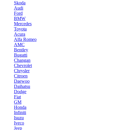
Skoda
Audi
Ford
BMW
Mercedes
Toyota
Acura
Alfa Romeo
AMC
Bentley
Bugatti
Changan
Chevrolet
Chrysler
Citroen
Daewoo
Daihatsu
Dodge
Fiat
GM
Honda
Infiniti
Isuzu
Iveco
Jeep