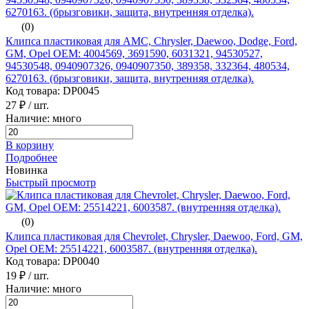
(0)
Клипса пластиковая для AMC, Chrysler, Daewoo, Dodge, Ford,
GM, Opel ОЕМ: 4004569, 3691590, 6031321, 94530527,
94530548, 0940907326, 0940907350, 389358, 332364, 480534,
6270163. (брызговики, защита, внутренняя отделка).
Код товара: DP0045
27 ₽
/ шт.
Наличие: много
В корзину
Подробнее
Новинка
Быстрый просмотр
(0)
Клипса пластиковая для Chevrolet, Chrysler, Daewoo, Ford, GM,
Opel ОЕМ: 25514221, 6003587. (внутренняя отделка).
Код товара: DP0040
19 ₽
/ шт.
Наличие: много