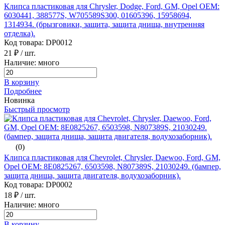
Клипса пластиковая для Chrysler, Dodge, Ford, GM, Opel ОЕМ:
6030441, 388577S, W705589S300, 01605396, 15958694,
1314934. (брызговики, защита, защита днища, внутренняя
отделка).
Код товара: DP0012
21 ₽
/ шт.
Наличие: много
В корзину
Подробнее
Новинка
Быстрый просмотр
(0)
Клипса пластиковая для Chevrolet, Chrysler, Daewoo, Ford, GM,
Opel ОЕМ: 8E0825267, 6503598, N807389S, 21030249. (бампер,
защита днища, защита двигателя, водухозаборник).
Код товара: DP0002
18 ₽
/ шт.
Наличие: много
В корзину