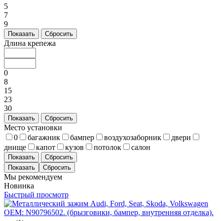
5
7
9
Показать
Сбросить
Длина крепежа
0
8
15
23
30
Показать
Сбросить
Место установки
0
багажник
бампер
воздухозаборник
двери
днище
капот
кузов
потолок
салон
Показать
Сбросить
Мы рекомендуем
Новинка
Быстрый просмотр