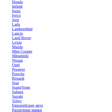
Honda
Infiniti
Isuzu
Iveco
Jeep
Lada
Lamborghini
Lancia
Land Rover
Lexus
Mazda
Mini Cooper
Mitsubishi
Nissan
Opel
Peugeot
Porsche
Renault
Seat
SsangYong
Subaru
Suzuki
Volvo
Европейские авто
Различные марки