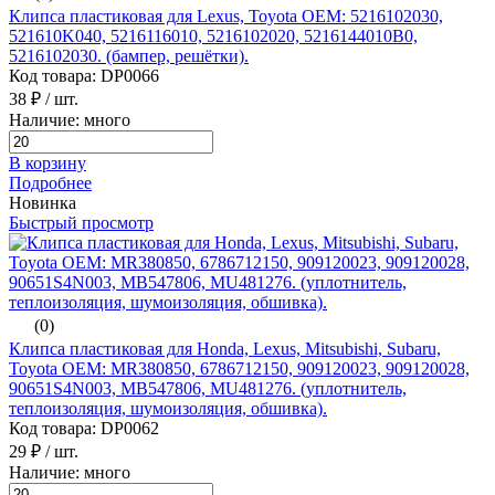
Клипса пластиковая для Lexus, Toyota ОЕМ: 5216102030,
521610K040, 5216116010, 5216102020, 5216144010B0,
5216102030. (бампер, решётки).
Код товара: DP0066
38 ₽
/ шт.
Наличие: много
В корзину
Подробнее
Новинка
Быстрый просмотр
(0)
Клипса пластиковая для Honda, Lexus, Mitsubishi, Subaru,
Toyota ОЕМ: MR380850, 6786712150, 909120023, 909120028,
90651S4N003, MB547806, MU481276. (уплотнитель,
теплоизоляция, шумоизоляция, обшивка).
Код товара: DP0062
29 ₽
/ шт.
Наличие: много