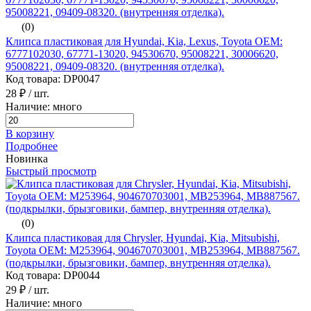
(0)
Клипса пластиковая для Hyundai, Kia, Lexus, Toyota ОЕМ:
6777102030, 67771-13020, 94530670, 95008221, 30006620,
95008221, 09409-08320. (внутренняя отделка).
Код товара: DP0047
28 ₽
/ шт.
Наличие: много
В корзину
Подробнее
Новинка
Быстрый просмотр
(0)
Клипса пластиковая для Chrysler, Hyundai, Kia, Mitsubishi,
Toyota ОЕМ: M253964, 904670703001, MB253964, MB887567.
(подкрылки, брызговики, бампер, внутренняя отделка).
Код товара: DP0044
29 ₽
/ шт.
Наличие: много