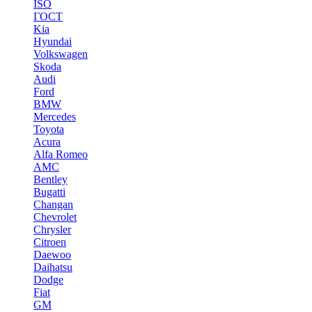
ISO
ГОСТ
Kia
Hyundai
Volkswagen
Skoda
Audi
Ford
BMW
Mercedes
Toyota
Acura
Alfa Romeo
AMC
Bentley
Bugatti
Changan
Chevrolet
Chrysler
Citroen
Daewoo
Daihatsu
Dodge
Fiat
GM