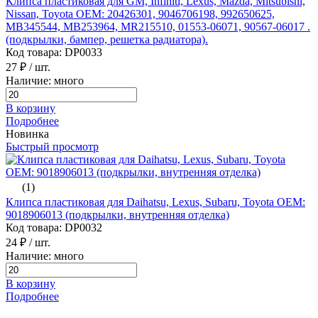
Клипса пластиковая для GM, Infiniti, Lexus, Mazda, Mitsubishi,
Nissan, Toyota ОЕМ: 20426301, 9046706198, 992650625,
MB345544, MB253964, MR215510, 01553-06071, 90567-06017 .
(подкрылки, бампер, решетка радиатора).
Код товара: DP0033
27 ₽
/ шт.
Наличие: много
В корзину
Подробнее
Новинка
Быстрый просмотр
(1)
Клипса пластиковая для Daihatsu, Lexus, Subaru, Toyota ОЕМ:
9018906013 (подкрылки, внутренняя отделка)
Код товара: DP0032
24 ₽
/ шт.
Наличие: много
В корзину
Подробнее