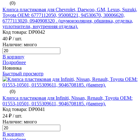
(0)
Клипса пластиковая для Chevrolet, Daewoo, GM, Lexus, Suzuki,
Toyota ОЕМ: 6777112050, 95008221, 94530670, 30006620,
6777113020, 0940908320 . (шумоизоляция, обшивка, отделка,
уплотнители, внутренняя отделка).
Код товара: DP0042
40 ₽
/ шт.
Наличие: много
В корзину
Подробнее
Новинка
Быстрый просмотр
(0)
Клипса пластиковая для Infiniti, Nissan, Renault, Toyota ОЕМ:
01553-10501, 0155309611, 9046708185. (бампер).
Код товара: DP0041
24 ₽
/ шт.
Наличие: много
В корзину
Подробнее