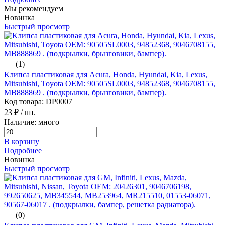
Мы рекомендуем
Новинка
Быстрый просмотр
(1)
Клипса пластиковая для Acura, Honda, Hyundai, Kia, Lexus,
Mitsubishi, Toyota ОЕМ: 90505SL0003, 94852368, 9046708155,
MB888869 . (подкрылки, брызговики, бампер).
Код товара: DP0007
23 ₽
/ шт.
Наличие: много
В корзину
Подробнее
Новинка
Быстрый просмотр
(0)