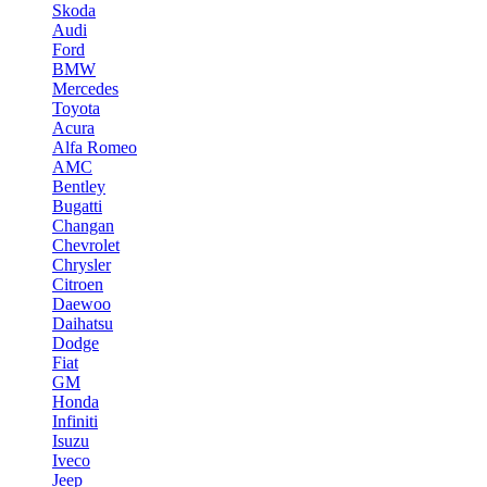
Skoda
Audi
Ford
BMW
Mercedes
Toyota
Acura
Alfa Romeo
AMC
Bentley
Bugatti
Changan
Chevrolet
Chrysler
Citroen
Daewoo
Daihatsu
Dodge
Fiat
GM
Honda
Infiniti
Isuzu
Iveco
Jeep