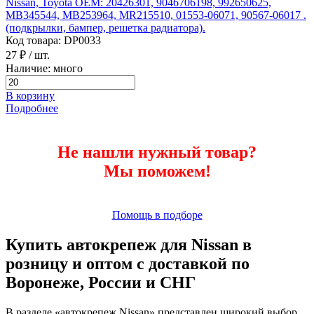
Nissan, Toyota ОЕМ: 20426301, 9046706198, 992650625,
MB345544, MB253964, MR215510, 01553-06071, 90567-06017 .
(подкрылки, бампер, решетка радиатора).
Код товара: DP0033
27 ₽
/ шт.
Наличие: много
В корзину
Подробнее
Не нашли нужный товар?
Мы поможем!
Помощь в подборе
Купить автокрепеж для Nissan в
розницу и оптом с доставкой по
Воронеже, России и СНГ
В разделе «автокрепеж Nissan» представлен широкий выбор