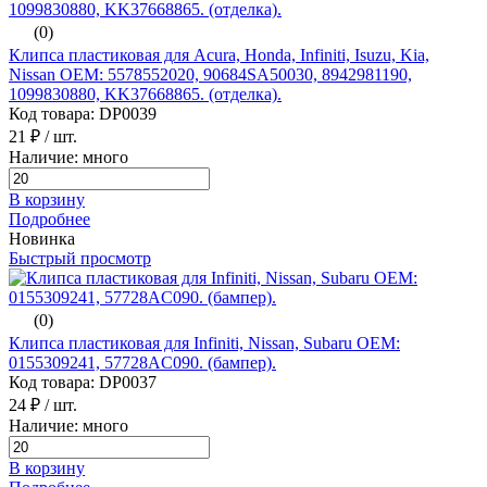
(0)
Клипса пластиковая для Acura, Honda, Infiniti, Isuzu, Kia,
Nissan ОЕМ: 5578552020, 90684SA50030, 8942981190,
1099830880, KK37668865. (отделка).
Код товара: DP0039
21 ₽
/ шт.
Наличие: много
В корзину
Подробнее
Новинка
Быстрый просмотр
(0)
Клипса пластиковая для Infiniti, Nissan, Subaru ОЕМ:
0155309241, 57728AC090. (бампер).
Код товара: DP0037
24 ₽
/ шт.
Наличие: много
В корзину